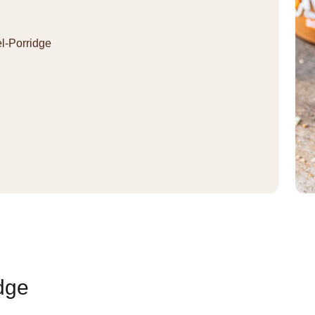
el-Porridge
idge