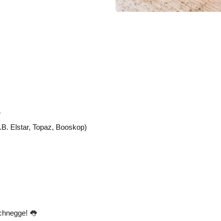
e
(z.B. Elstar, Topaz, Booskop)
chnegge! 👅