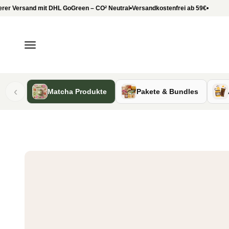
Zum Inhalt springen
KI-generierte oder bearbeitete Darstellung
Versand mit DHL GoGreen – CO
²
Neutral
Versandkostenfrei ab 59€
Menü
‹
Matcha Produkte
Pakete & Bundles
Slide 4 von 15