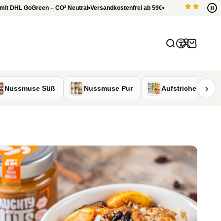
DHL GoGreen – CO
²
Neutral
Versandkostenfrei ab 59€
4.7
Anmelden
Suche
Warenkor
›
Nussmuse Süß
Nussmuse Pur
Aufstriche