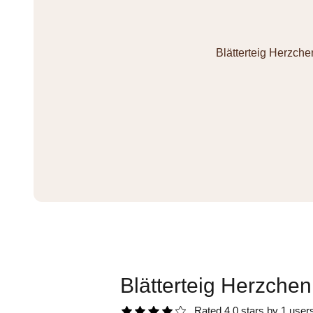
Blätterteig Herzche
Blätterteig Herzchen
Rated 4.0 stars by 1 user