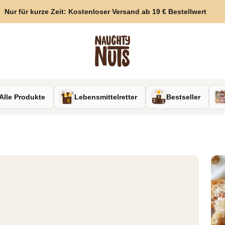
Nur für kurze Zeit: Kostenloser Versand ab 19 € Bestellwert
Naughty Nuts
Alle Produkte
Lebensmittelretter
Bestseller