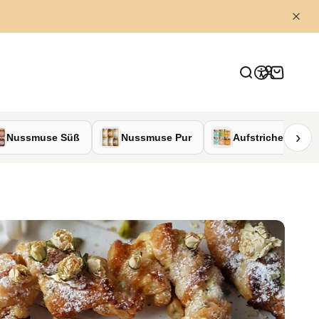
Anmelden
Suche
Warenkor
›
Nussmuse Süß
Nussmuse Pur
Aufstriche