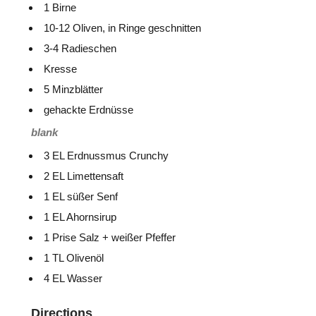
1 Birne
10-12 Oliven, in Ringe geschnitten
3-4 Radieschen
Kresse
5 Minzblätter
gehackte Erdnüsse
blank
3 EL Erdnussmus Crunchy
2 EL Limettensaft
1 EL süßer Senf
1 EL Ahornsirup
1 Prise Salz + weißer Pfeffer
1 TL Olivenöl
4 EL Wasser
Directions