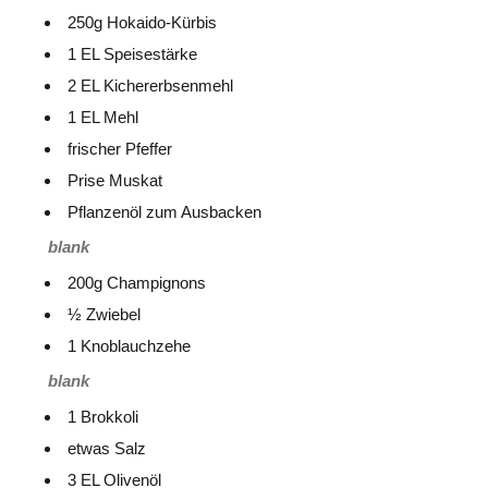
250g Hokaido-Kürbis
1 EL Speisestärke
2 EL Kichererbsenmehl
1 EL Mehl
frischer Pfeffer
Prise Muskat
Pflanzenöl zum Ausbacken
blank
200g Champignons
½ Zwiebel
1 Knoblauchzehe
blank
1 Brokkoli
etwas Salz
3 EL Olivenöl