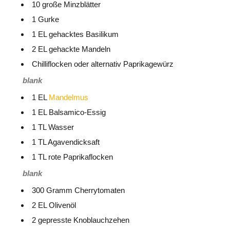
10 große Minzblätter
1 Gurke
1 EL gehacktes Basilikum
2 EL gehackte Mandeln
Chilliflocken oder alternativ Paprikagewürz
blank
1 EL
Mandelmus
1 EL Balsamico-Essig
1 TL Wasser
1 TL Agavendicksaft
1 TL rote Paprikaflocken
blank
300 Gramm Cherrytomaten
2 EL Olivenöl
2 gepresste Knoblauchzehen