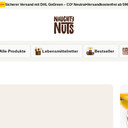
icherer Versand mit DHL GoGreen – CO
²
Neutral
Versandkostenfrei ab 59€
Naughty Nuts
Alle Produkte
Lebensmittelretter
Bestseller