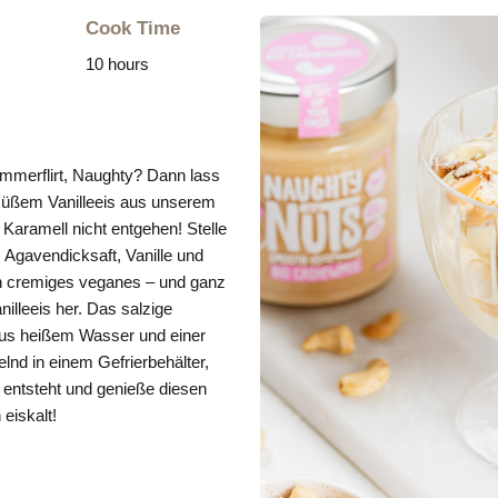
Cook Time
10 hours
mmerflirt, Naughty? Dann lass
 süßem Vanilleeis aus unserem
ramell nicht entgehen! Stelle
Agavendicksaft, Vanille und
 cremiges veganes – und ganz
illeeis her. Das salzige
aus heißem Wasser und einer
lnd in einem Gefrierbehälter,
entsteht und genieße diesen
eiskalt!