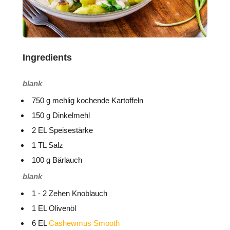
Ingredients
blank
750 g mehlig kochende Kartoffeln
150 g Dinkelmehl
2 EL Speisestärke
1 TL Salz
100 g Bärlauch
blank
1 - 2 Zehen Knoblauch
1 EL Olivenöl
6 EL
Cashewmus Smooth