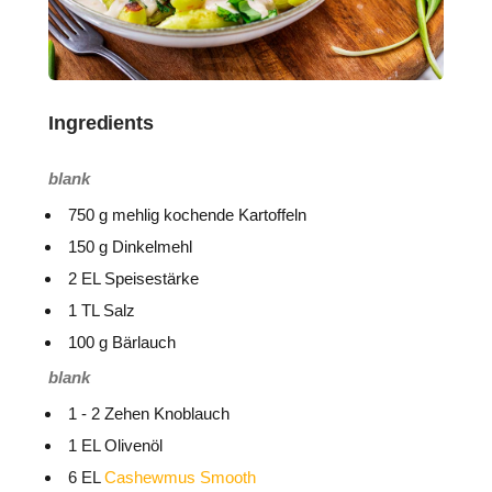
Ingredients
blank
750 g mehlig kochende Kartoffeln
150 g Dinkelmehl
2 EL Speisestärke
1 TL Salz
100 g Bärlauch
blank
1 - 2 Zehen Knoblauch
1 EL Olivenöl
6 EL
Cashewmus Smooth