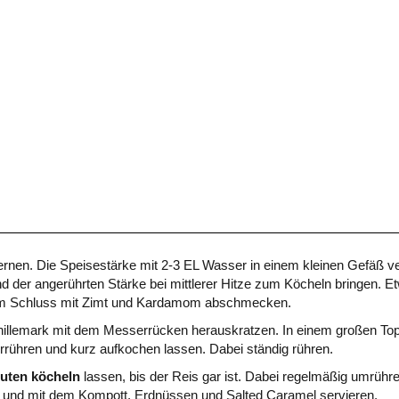
rnen. Die Speisestärke mit 2-3 EL Wasser in einem kleinen Gefäß ve
d der angerührten Stärke bei mittlerer Hitze zum Köcheln bringen. 
Zum Schluss mit Zimt und Kardamom abschmecken.
nillemark mit dem Messerrücken herauskratzen. In einem großen Topf 
rrühren und kurz aufkochen lassen. Dabei ständig rühren.
nuten köcheln
lassen, bis der Reis gar ist. Dabei regelmäßig umrühre
nd mit dem Kompott, Erdnüssen und Salted Caramel servieren.