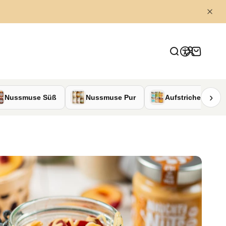
Anmelden
Suche
Warenkor
›
Nussmuse Süß
Nussmuse Pur
Aufstriche