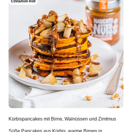
Cinnamon Roll
Kürbispancakes mit Birne, Walnüssen und Zimtmus
Süße Pancakes aus Kürbis, warme Birnen in