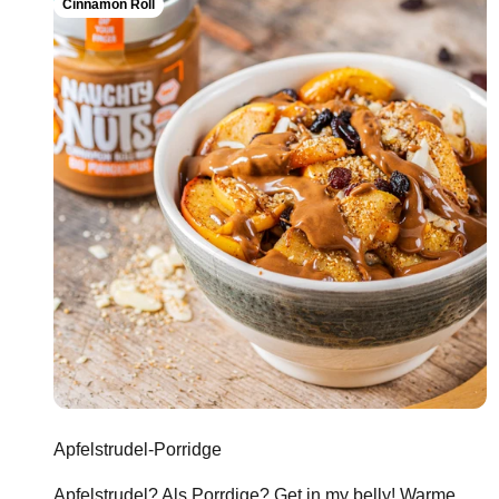
Cinnamon Roll
Apfelstrudel-Porridge
Apfelstrudel? Als Porrdige? Get in my belly! Warme,