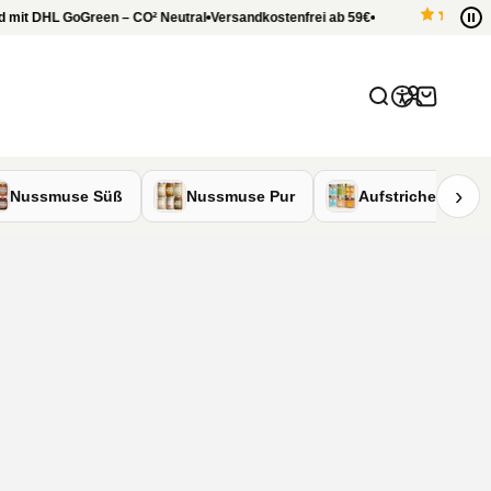
mit DHL GoGreen – CO
²
Neutral
Versandkostenfrei ab 59€
Anmelden
Suche
Warenkor
›
Nussmuse Süß
Nussmuse Pur
Aufstriche