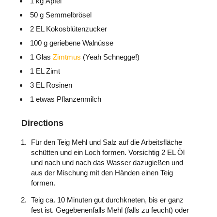
1 kg Äpfel
50 g Semmelbrösel
2 EL Kokosblütenzucker
100 g geriebene Walnüsse
1 Glas
Zimtmus
(Yeah Schnegge!)
1 EL Zimt
3 EL Rosinen
1 etwas Pflanzenmilch
Directions
Für den Teig Mehl und Salz auf die Arbeitsfläche
schütten und ein Loch formen. Vorsichtig 2 EL Öl
und nach und nach das Wasser dazugießen und
aus der Mischung mit den Händen einen Teig
formen.
Teig ca. 10 Minuten gut durchkneten, bis er ganz
fest ist. Gegebenenfalls Mehl (falls zu feucht) oder