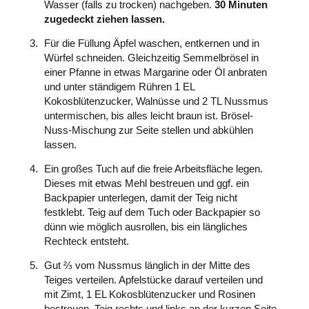
Wasser (falls zu trocken) nachgeben.
30 Minuten
zugedeckt ziehen lassen.
Für die Füllung Äpfel waschen, entkernen und in
Würfel schneiden. Gleichzeitig Semmelbrösel in
einer Pfanne in etwas Margarine oder Öl anbraten
und unter ständigem Rühren 1 EL
Kokosblütenzucker, Walnüsse und 2 TL Nussmus
untermischen, bis alles leicht braun ist. Brösel-
Nuss-Mischung zur Seite stellen und abkühlen
lassen.
Ein großes Tuch auf die freie Arbeitsfläche legen.
Dieses mit etwas Mehl bestreuen und ggf. ein
Backpapier unterlegen, damit der Teig nicht
festklebt. Teig auf dem Tuch oder Backpapier so
dünn wie möglich ausrollen, bis ein längliches
Rechteck entsteht.
Gut ⅔ vom Nussmus länglich in der Mitte des
Teiges verteilen. Apfelstücke darauf verteilen und
mit Zimt, 1 EL Kokosblütenzucker und Rosinen
bestreuen. Teig rechts und links an der kurzen Seite