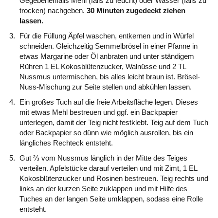
Gegebenenfalls Mehl (falls zu feucht) oder Wasser (falls zu
trocken) nachgeben.
30 Minuten zugedeckt ziehen
lassen.
Für die Füllung Äpfel waschen, entkernen und in Würfel
schneiden. Gleichzeitig Semmelbrösel in einer Pfanne in
etwas Margarine oder Öl anbraten und unter ständigem
Rühren 1 EL Kokosblütenzucker, Walnüsse und 2 TL
Nussmus untermischen, bis alles leicht braun ist. Brösel-
Nuss-Mischung zur Seite stellen und abkühlen lassen.
Ein großes Tuch auf die freie Arbeitsfläche legen. Dieses
mit etwas Mehl bestreuen und ggf. ein Backpapier
unterlegen, damit der Teig nicht festklebt. Teig auf dem Tuch
oder Backpapier so dünn wie möglich ausrollen, bis ein
längliches Rechteck entsteht.
Gut ⅔ vom Nussmus länglich in der Mitte des Teiges
verteilen. Apfelstücke darauf verteilen und mit Zimt, 1 EL
Kokosblütenzucker und Rosinen bestreuen. Teig rechts und
links an der kurzen Seite zuklappen und mit Hilfe des
Tuches an der langen Seite umklappen, sodass eine Rolle
entsteht.