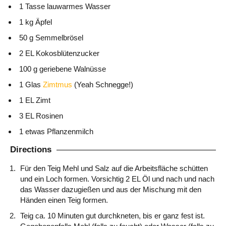
1 Tasse lauwarmes Wasser
1 kg Äpfel
50 g Semmelbrösel
2 EL Kokosblütenzucker
100 g geriebene Walnüsse
1 Glas
Zimtmus
(Yeah Schnegge!)
1 EL Zimt
3 EL Rosinen
1 etwas Pflanzenmilch
Directions
Für den Teig Mehl und Salz auf die Arbeitsfläche schütten
und ein Loch formen. Vorsichtig 2 EL Öl und nach und nach
das Wasser dazugießen und aus der Mischung mit den
Händen einen Teig formen.
Teig ca. 10 Minuten gut durchkneten, bis er ganz fest ist.