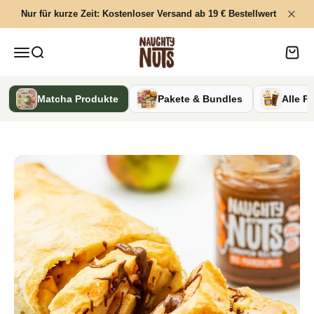
Zum Inhalt springen
KI-generierte oder bearbeitete Darstellung
Nur für kurze Zeit: Kostenloser Versand ab 19 € Bestellwert
Naughty Nuts
Menü
Suche
Waren
Matcha Produkte
Pakete & Bundles
Alle P
Slide 2 von 15