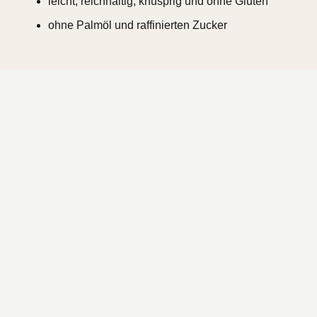
leicht, reichhaltig, knusprig und ohne Gluten
ohne Palmöl und raffinierten Zucker