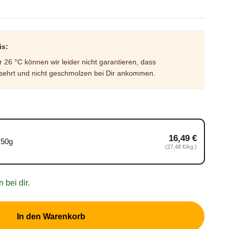
is:
26 °C können wir leider nicht garantieren, dass
ehrt und nicht geschmolzen bei Dir ankommen.
16,49 €
 50g
Grundpreis 27,48 €/kg
(27,48 €/kg )
 bei dir.
In den Warenkorb