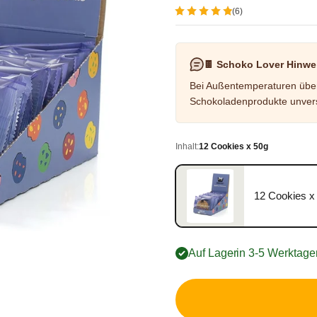
(6)
🍫 Schoko Lover Hinwe
Bei Außentemperaturen über 
Schokoladenprodukte unvers
Inhalt:
12 Cookies x 50g
12 Cookies x
12 Cookies x 50g, 16,49 €, 
Auf Lager
- in 3-5 Werktagen