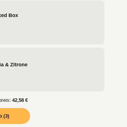
xed Box
a & Zitrone
reis:
42,58 €
 (3)