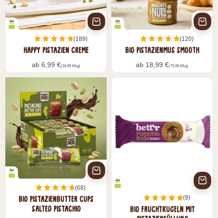
(189)
(120)
HAPPY PISTAZIEN CREME
BIO PISTAZIENMUS SMOOTH
Angebot
Angebot
ab 6,99 €
ab 18,99 €
(34,95 €/kg)
(75,96 €/kg)
(68)
(9)
BIO PISTAZIENBUTTER CUPS
SALTED PISTACHIO
BIO FRUCHTKUGELN MIT