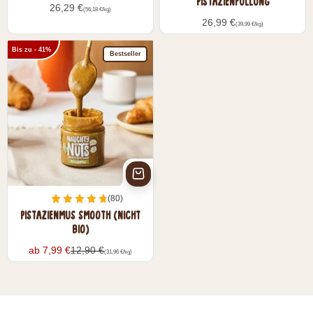
PISTAZIENFÜLLUNG
Angebot
26,29 €
(56,18 €/kg)
Angebot
26,99 €
(39,99 €/kg)
Bis zu - 41%
Bestseller
(80)
PISTAZIENMUS SMOOTH (NICHT
BIO)
Angebot
Angebotspreis:
Regulärer Preis:
ab 7,99 €
12,90 €
(31,96 €/kg)