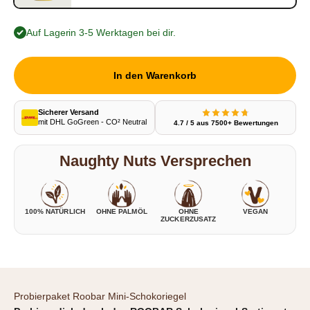
Auf Lager
- in 3-5 Werktagen bei dir.
In den Warenkorb
Sicherer Versand
mit DHL GoGreen - CO² Neutral
4.7 / 5 aus 7500+ Bewertungen
Naughty Nuts Versprechen
100% NATÜRLICH
OHNE PALMÖL
OHNE
VEGAN
ZUCKERZUSATZ
Probierpaket Roobar Mini-Schokoriegel