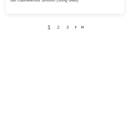
Bio Cashewmus Smooth (500g Glas)
1
2
3