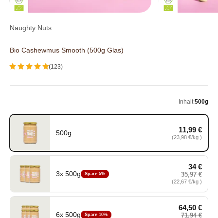
Naughty Nuts
Bio Cashewmus Smooth (500g Glas)
(123)
Inhalt:
500g
11,99 €
500g
500g, 11,99 €, Grundpreis 23,98 €/kg
(23,98 €/kg )
34 €
3x 500g
35,97 €
Spare 5%
3x 500g, 34 €, Grundpreis 22,67 €/kg , statt 35,97 €
(22,67 €/kg )
64,50 €
6x 500g
71,94 €
Spare 10%