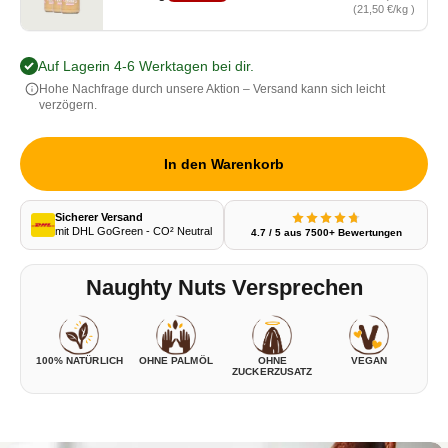
6x 500g, 64,50 €, Grundpreis 21,50 €/kg , statt 71,94 €
(21,50 €/kg )
Auf Lager
- in 4-6 Werktagen bei dir.
Hohe Nachfrage durch unsere Aktion – Versand kann sich leicht
verzögern.
In den Warenkorb
Sicherer Versand
mit DHL GoGreen - CO² Neutral
4.7 / 5 aus 7500+ Bewertungen
Naughty Nuts Versprechen
100% NATÜRLICH
OHNE PALMÖL
OHNE
VEGAN
ZUCKERZUSATZ