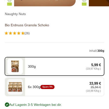
Naughty Nuts
Bio Erdnuss Granola Schoko
(26)
Inhalt:
300g
5,99 €
300g
300g, 5,99 €, Grundpreis 19,97 €/kg
(19,97 €/kg )
33,99 €
6x 300g
35,94 €
Spare 5%
6x 300g, 33,99 €, Grundpreis 18,88 €/kg , statt 35,94 €
(18,88 €/kg )
Auf Lager
- in 3-5 Werktagen bei dir.