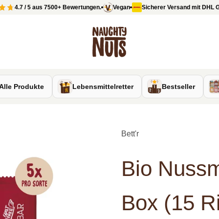
4.7 / 5 aus 7500+ Bewertungen.
Vegan
Sicherer Versand mit DHL GoGre
Naughty Nuts
Alle Produkte
Lebensmittelretter
Bestseller
Bett'r
Bio Nussm
Box (15 R