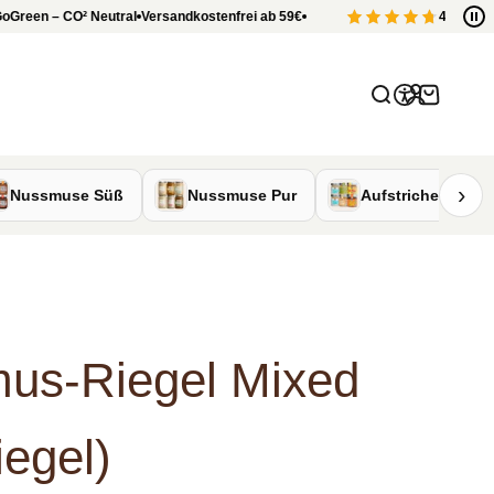
en – CO
²
Neutral
Versandkostenfrei ab 59€
4.7 / 5 aus 75
Anmelden
Suche
Warenkor
›
Nussmuse Süß
Nussmuse Pur
Aufstriche
us-Riegel Mixed
iegel)