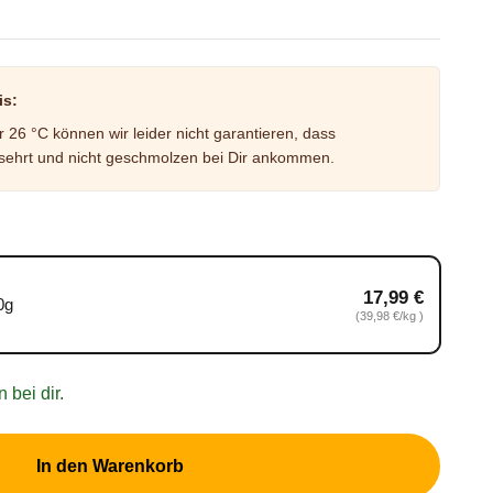
is:
26 °C können wir leider nicht garantieren, dass
ehrt und nicht geschmolzen bei Dir ankommen.
17,99 €
0g
rundpreis 39,98 €/kg
(39,98 €/kg )
 bei dir.
In den Warenkorb