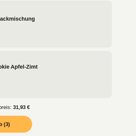
Backmischung
kie Apfel-Zimt
reis:
31,93 €
 (3)