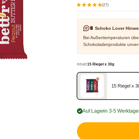
(27)
🍫 Schoko Lover Hinwe
Bei Außentemperaturen über 
Schokoladenprodukte unvers
Inhalt:
15 Riegel x 30g
15 Riegel x 3
15 Riegel x 30g, 17,99 €, G
Auf Lager
- in 3-5 Werktagen