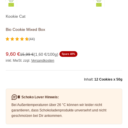
Kookie Cat
Bio Cookie Mixed Box
(44)
Angebot
Angebotspreis:
9,60 €
Regulärer Preis:
15,99 €
(1,60 €/100g)
Spare 40%
inkl. MwSt. zzgl.
Versandkosten
Inhalt:
12 Cookies x 50g
🍫 Schoko Lover Hinweis:
Bei Außentemperaturen über 26 °C können wir leider nicht
garantieren, dass Schokoladenprodukte unversehrt und nicht
geschmolzen bei Dir ankommen.