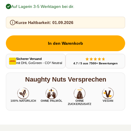
Auf Lager
- in 3-5 Werktagen bei dir.
Kurze Haltbarkeit:
01.09.2026
In den Warenkorb
Sicherer Versand
mit DHL GoGreen - CO² Neutral
4.7 / 5 aus 7500+ Bewertungen
Naughty Nuts Versprechen
100% NATÜRLICH
OHNE PALMÖL
OHNE
VEGAN
ZUCKERZUSATZ